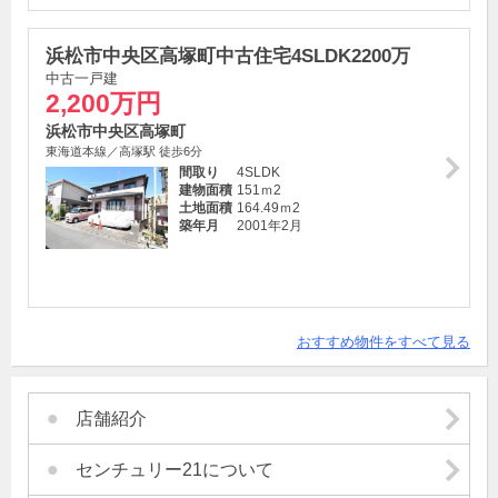
浜松市中央区高塚町中古住宅4SLDK2200万
中古一戸建
2,200万円
浜松市中央区高塚町
東海道本線／高塚駅 徒歩6分
間取り
4SLDK
建物面積
151ｍ
2
土地面積
164.49ｍ
2
築年月
2001年2月
おすすめ物件をすべて見る
店舗紹介
センチュリー21について