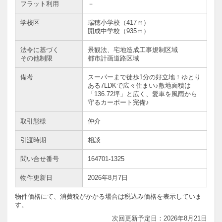
フラット利用
－
学校区
瑞穂小学校（417ｍ）
開成中学校（935ｍ）
法令に基づく
景観法、宅地造成工事規制区域
その他制限
都市計画道路区域
備考
スーパーまで徒歩1分の好立地！ゆとり
ある7LDKで広々住まい♪敷地面積は
「136.72坪」と広く、愛車を風雨から
守るカーポート完備♪
取引態様
仲介
引渡時期
相談
問い合せ番号
164701-1325
物件更新日
2026年8月7日
物件価格にて、消費税がかかる場合は税込み価格を表示していま
す。
2026年8月21日