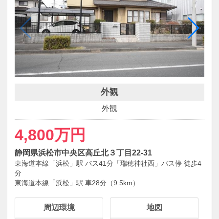
階
箇
外観
外観
4,800万円
静岡県浜松市中央区高丘北３丁目22-31
東海道本線「浜松」駅 バス41分「瑞穂神社西」バス停 徒歩4
分
東海道本線「浜松」駅 車28分（9.5km）
周辺環境
地図