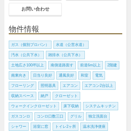
お問い合わせ
物件情報
ガス（個別プロパン）
水道（公営水道）
汚水（公共下水）
雑排水（公共下水）
土地広さ100坪以上
南側道路面す
前道6m以上
2階建
南東向き
日当り良好
通風良好
和室
電気
フローリング
照明器具
エアコン
エアコン2台以上
収納スペース
納戸
クローゼット
ウォークインクローゼット
床下収納
システムキッチン
ガスコンロ
コンロ口数三口
グリル
独立洗面台
シャワー
浴室に窓
トイレ2ヶ所
温水洗浄便座