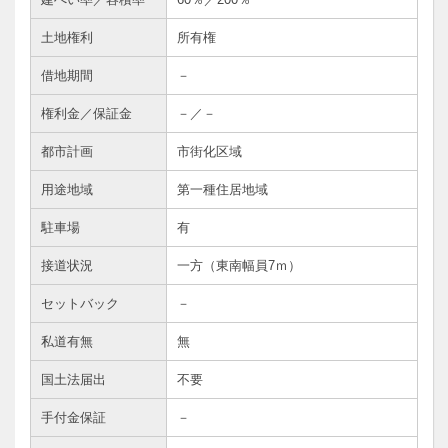
土地権利
所有権
借地期間
－
権利金／保証金
－／－
都市計画
市街化区域
用途地域
第一種住居地域
駐車場
有
接道状況
一方（東南幅員7ｍ）
セットバック
－
私道有無
無
国土法届出
不要
手付金保証
－